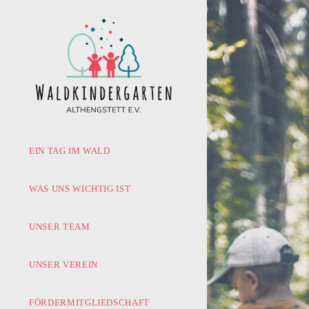
EIN TAG IM WALD
WAS UNS WICHTIG IST
UNSER TEAM
UNSER VEREIN
FÖRDERMITGLIEDSCHAFT